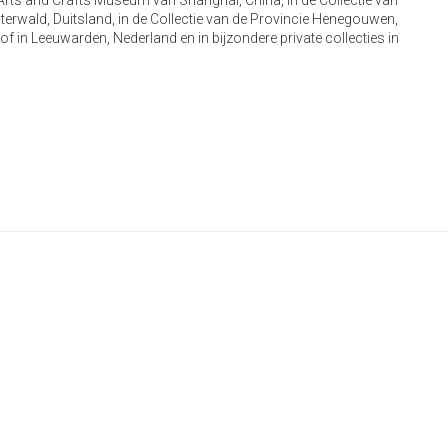
ts and Crafts Museum van Shanghai, China, in de Collectie van
ald, Duitsland, in de Collectie van de Provincie Henegouwen,
in Leeuwarden, Nederland en in bijzondere private collecties in