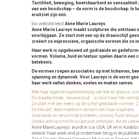
Tactiliteit, beweging, kwetsbaarheid en sensualitei
van een boodschap – de vorm is de boodschap. In ha
eruitziet zijn één.
bio website tekst
Anne Marie Laureys
Anne Marie Laureys maakt sculpturen die ontstaan va
voorbijgaan. Ze start met een op de draaischijf gevo
creëert ze expressieve, organische vormen die ze in
Haar werk is opgebouwd uit gedraaide en gedeforme
vormen. Volume, huid en textuur spelen daarin een ce
betekenis.
De vormen roepen associaties op met lichamen, bewe
spanning en dynamiek. Voor Laureys is de vorm gee
haar werk vallen denken, voelen en maken samen.
Met haar eigenzinnige bewerking van klei en glazuur zoe
De draaitechniek, ‘eeuwenoud’… is voor haar het concep
Ze start met een reeks op de schijf gedraaide vormen. 
De klei zelf, deze materie is de kern van haar inspiratie.
G
edraaide en vervormde potdelen, volume, huid, textuur 
Unieke antropomorfe sculpturen ontstaan, die de verbeel
Anne Marie Laureys wordt in o.a. USA, UK en in Aziati
erkend.
Haar werk vind je ondermeer terug in de publiek