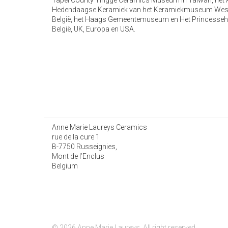
Tapei County Yingge Ceramics Museum in Taiwan, het Ar
Hedendaagse Keramiek van het Keramiekmuseum Westerw
België, het Haags Gemeentemuseum en Het Princessehof 
België, UK, Europa en USA.
Anne Marie Laureys Ceramics
rue de la cure 1
B-7750 Russeignies,
Mont de l’Enclus
Belgium
© 2026 Anne Marie Laureys. All right reserved