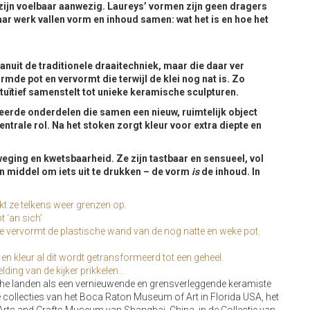
t zijn voelbaar aanwezig. Laureys’ vormen zijn geen dragers
ar werk vallen vorm en inhoud samen: wat het is en hoe het
nuit de traditionele draaitechniek, maar die daar ver
rmde pot en vervormt die terwijl de klei nog nat is. Zo
tuïtief samenstelt tot unieke keramische sculpturen.
erde onderdelen die samen een nieuw, ruimtelijk object
ntrale rol. Na het stoken zorgt kleur voor extra diepte en
ging en kwetsbaarheid. Ze zijn tastbaar en sensueel, vol
n middel om iets uit te drukken – de vorm
is
de inhoud. In
kt ze telkens weer grenzen op.
t ‘an sich
’
Ze vervormt de plastische wand van de nog natte en weke pot.
en kleur al dit wordt getransformeerd tot een geheel.
ding van de kijker prikkelen…
sche landen als een vernieuwende en grensverleggende keramiste
e collecties van het Boca Raton Museum of Art in Florida USA, het