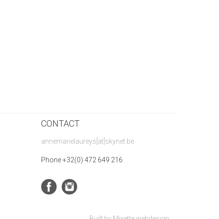
CONTACT
annemarielaureys[at]skynet.be
Phone +32(0) 472 649 216
Built by
Mixette webdesign