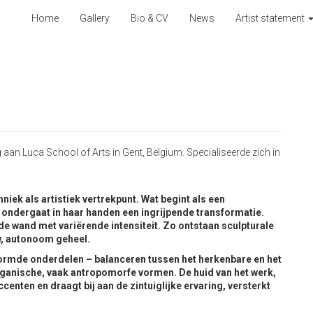
Home
Gallery
Bio & CV
News
Artist statement
aan Luca School of Arts in Gent, Belgium. Specialiseerde zich in
iek als artistiek vertrekpunt. Wat begint als een
t, ondergaat in haar handen een ingrijpende transformatie.
 de wand met variërende intensiteit. Zo ontstaan sculpturale
uw, autonoom geheel.
ormde onderdelen – balanceren tussen het herkenbare en het
organische, vaak antropomorfe vormen. De huid van het werk,
centen en draagt bij aan de zintuiglijke ervaring, versterkt