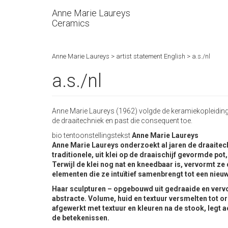
Anne Marie Laureys
Ceramics
Anne Marie Laureys
>
artist statement English
>
a.s./nl
a.s./nl
Anne Marie Laureys (1962) volgde de keramiekopleiding 
de draaitechniek en past die consequent toe.
bio tentoonstellingstekst
Anne Marie Laureys
Anne Marie Laureys onderzoekt al jaren de draaitechn
traditionele, uit klei op de draaischijf gevormde po
Terwijl de klei nog nat en kneedbaar is, vervormt ze
elementen die ze intuïtief samenbrengt tot een nie
Haar sculpturen – opgebouwd uit gedraaide en verv
abstracte. Volume, huid en textuur versmelten tot 
afgewerkt met textuur en kleuren na de stook, legt ac
de betekenissen.