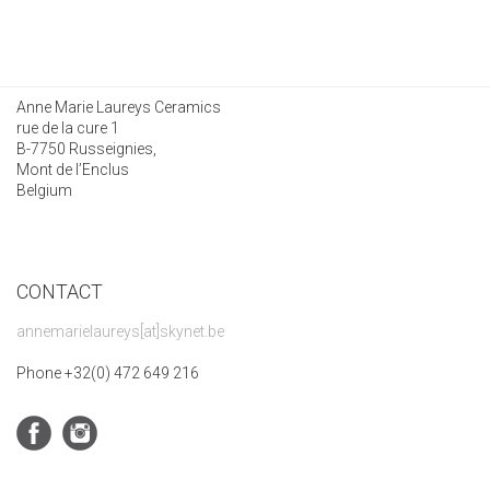
Anne Marie Laureys Ceramics
rue de la cure 1
B-7750 Russeignies,
Mont de l’Enclus
Belgium
CONTACT
annemarielaureys[at]skynet.be
Phone +32(0) 472 649 216