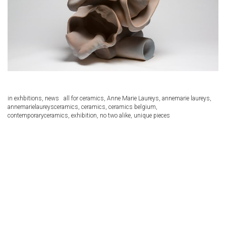
in
exhbitions
,
news
all for ceramics
,
Anne Marie Laureys
,
annemarie laureys
,
annemarielaureysceramics
,
ceramics
,
ceramics belgium
,
contemporaryceramics
,
exhibition
,
no two alike
,
unique pieces